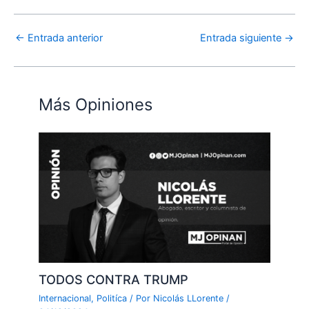
←
Entrada anterior
Entrada siguiente
→
Más Opiniones
TODOS CONTRA TRUMP
Internacional
,
Politíca
/ Por
Nicolás LLorente
/