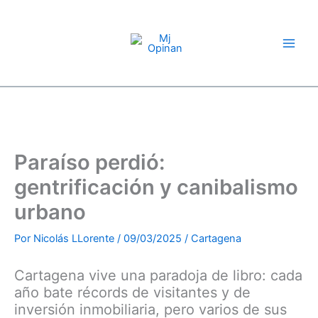
Compartir
Compartir
Compartir
Compartir
Compartir
Compartir
Compartir
Ir
en
en
en
en
en
en
en
X
Facebook
Pinterest
LinkedIn
Email
WhatsApp
Telegram
al
(Twitter)
contenido
Paraíso perdió:
gentrificación y canibalismo
urbano
Por
Nicolás LLorente
/
09/03/2025
/
Cartagena
Cartagena vive una paradoja de libro: cada
año bate récords de visitantes y de
inversión inmobiliaria, pero varios de sus