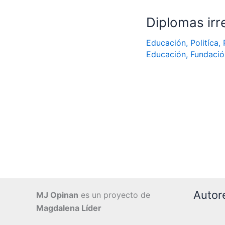
Diplomas irr
Educación
,
Politíca
,
Educación
,
Fundació
Autor
MJ Opinan
es un proyecto de
Magdalena Líder