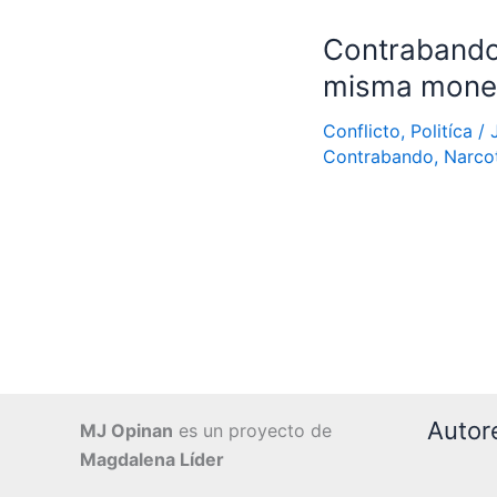
Contrabando 
misma mone
Conflicto
,
Politíca
/
Contrabando
,
Narcot
Autor
MJ Opinan
es un proyecto de
Magdalena Líder