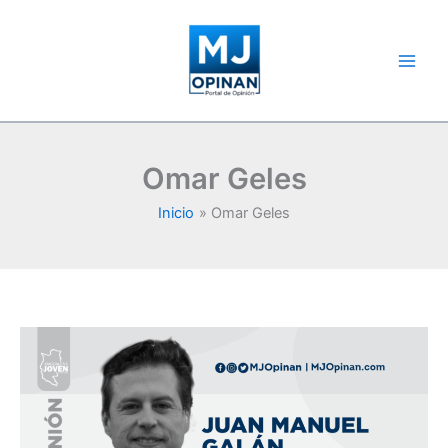
Ir
al
contenido
Omar Geles
Inicio
Omar Geles