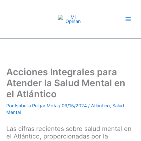
Compartir
Compartir
Compartir
Compartir
Compartir
Compartir
Compartir
Ir
en
en
en
en
en
en
en
X
Facebook
Pinterest
LinkedIn
Email
WhatsApp
Telegram
al
(Twitter)
contenido
Acciones Integrales para
Atender la Salud Mental en
el Atlántico
Por
Isabella Pulgar Mota
/
09/15/2024
/
Atlántico
,
Salud
Mental
Las cifras recientes sobre salud mental en
el Atlántico, proporcionadas por la