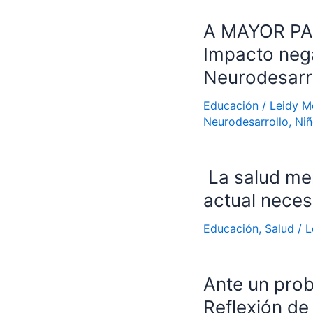
A MAYOR PA
Impacto nega
Neurodesarro
Educación
/
Leidy M
Neurodesarrollo
,
Niñ
La salud men
actual neces
Educación
,
Salud
/
L
Ante un pro
Reflexión de