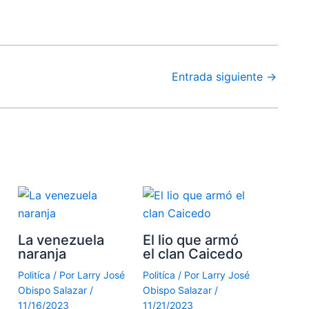
Entrada siguiente
→
La venezuela
El lio que armó
naranja
el clan Caicedo
Politíca
/ Por
Larry José
Politíca
/ Por
Larry José
Obispo Salazar
/
Obispo Salazar
/
11/16/2023
11/21/2023