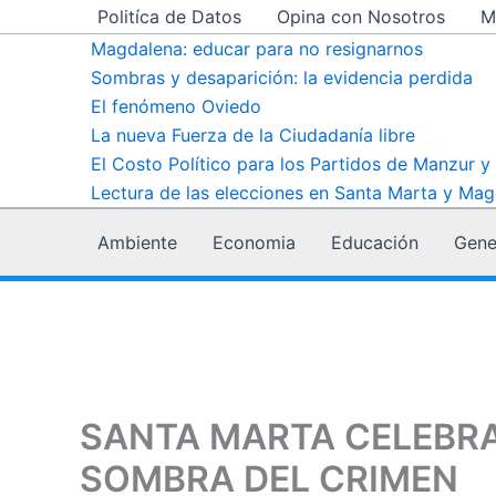
Compartir
Compartir
Compartir
Compartir
Compartir
Compartir
Compartir
Ir
Politíca de Datos
Opina con Nosotros
M
en
en
en
en
en
en
en
al
X
Facebook
Pinterest
LinkedIn
Email
WhatsApp
Telegram
Magdalena: educar para no resignarnos
(Twitter)
contenido
Sombras y desaparición: la evidencia perdida
El fenómeno Oviedo
La nueva Fuerza de la Ciudadanía libre
El Costo Político para los Partidos de Manzur y
Lectura de las elecciones en Santa Marta y Mag
Ambiente
Economia
Educación
Gene
SANTA MARTA CELEBRA
SOMBRA DEL CRIMEN