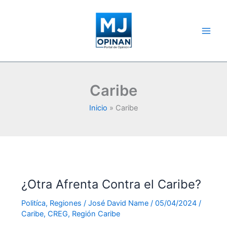
Ir
al
contenido
Caribe
Inicio
Caribe
¿Otra Afrenta Contra el Caribe?
Politíca
,
Regiones
/
José David Name
/
05/04/2024
/
Caribe
,
CREG
,
Región Caribe