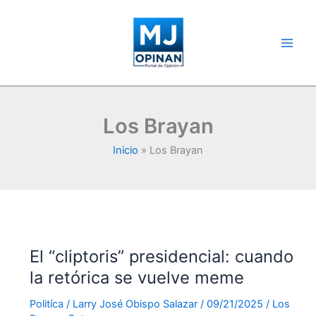
Ir
al
contenido
Los Brayan
Inicio
Los Brayan
El “cliptoris” presidencial: cuando
la retórica se vuelve meme
Politíca
/
Larry José Obispo Salazar
/
09/21/2025
/
Los