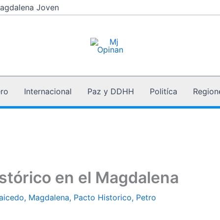
agdalena Joven
ro
Internacional
Paz y DDHH
Politíca
Region
istórico en el Magdalena
aicedo
,
Magdalena
,
Pacto Historico
,
Petro