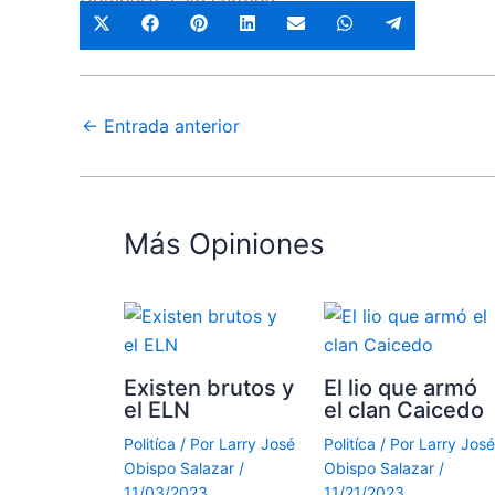
←
Entrada anterior
Más Opiniones
Existen brutos y
El lio que armó
el ELN
el clan Caicedo
Politíca
/ Por
Larry José
Politíca
/ Por
Larry José
Obispo Salazar
/
Obispo Salazar
/
11/03/2023
11/21/2023