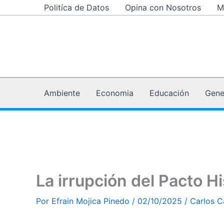
Compartir
Compartir
Compartir
Compartir
Compartir
Compartir
Compartir
Ir
Politíca de Datos
Opina con Nosotros
M
en
en
en
en
en
en
en
al
X
Facebook
Pinterest
LinkedIn
Email
WhatsApp
Telegram
(Twitter)
contenido
Ambiente
Economia
Educación
Gene
La irrupción del Pacto H
Por
Efrain Mojica Pinedo
/
02/10/2025
/
Carlos C