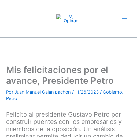
Compartir
Compartir
Compartir
Compartir
Compartir
Compartir
Compartir
Ir
en
en
en
en
en
en
en
X
Facebook
Pinterest
LinkedIn
Email
WhatsApp
Telegram
al
(Twitter)
contenido
Mis felicitaciones por el
avance, Presidente Petro
Por
Juan Manuel Galán pachon
/
11/26/2023
/
Gobierno
,
Petro
Felicito al presidente Gustavo Petro por
construir puentes con los empresarios y
miembros de la oposición. Un análisis
preliminar permite deducir un cambio de