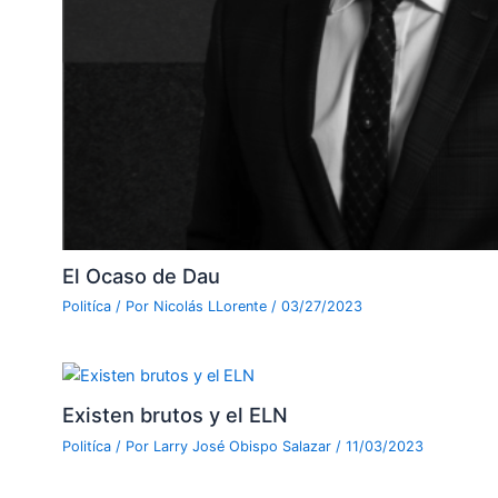
El Ocaso de Dau
Politíca
/ Por
Nicolás LLorente
/
03/27/2023
Existen brutos y el ELN
Politíca
/ Por
Larry José Obispo Salazar
/
11/03/2023