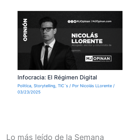
Infocracia: El Régimen Digital
Politíca
,
Storytelling
,
TIC´s
/ Por
Nicolás LLorente
/
03/23/2025
Lo más leído de la Semana