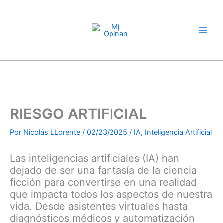
Compartir
Compartir
Compartir
Compartir
Compartir
Compartir
Compartir
Ir
en
en
en
en
en
en
en
X
Facebook
Pinterest
LinkedIn
Email
WhatsApp
Telegram
al
(Twitter)
contenido
RIESGO ARTIFICIAL
Por
Nicolás LLorente
/
02/23/2025
/
IA
,
Inteligencia Artificial
Las inteligencias artificiales (IA) han
dejado de ser una fantasía de la ciencia
ficción para convertirse en una realidad
que impacta todos los aspectos de nuestra
vida. Desde asistentes virtuales hasta
diagnósticos médicos y automatización