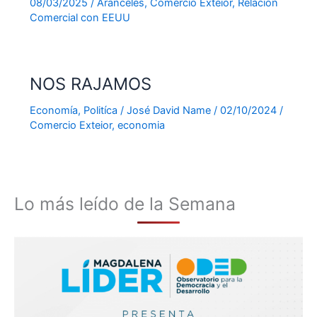
08/03/2025
/
Aranceles
,
Comercio Exteior
,
Relación
Comercial con EEUU
NOS RAJAMOS
Economía
,
Politíca
/
José David Name
/
02/10/2024
/
Comercio Exteior
,
economia
Lo más leído de la Semana