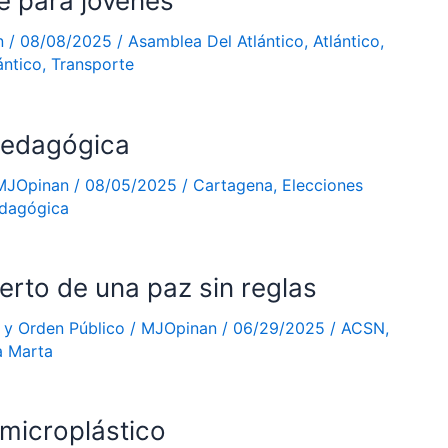
e para jóvenes
n
/
08/08/2025
/
Asamblea Del Atlántico
,
Atlántico
,
ántico
,
Transporte
pedagógica
MJOpinan
/
08/05/2025
/
Cartagena
,
Elecciones
edagógica
ierto de una paz sin reglas
 y Orden Público
/
MJOpinan
/
06/29/2025
/
ACSN
,
a Marta
 microplástico