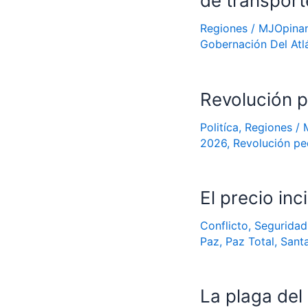
de transport
Regiones
/
MJOpina
Gobernación Del Atl
Revolución 
Politíca
,
Regiones
/
2026
,
Revolución p
El precio inc
Conflicto
,
Seguridad
Paz
,
Paz Total
,
Sant
La plaga del