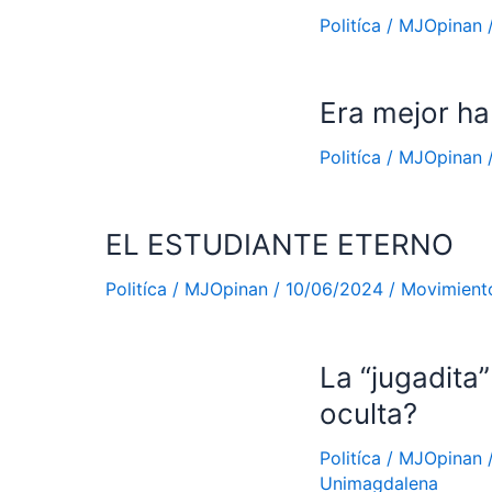
Politíca
/
MJOpinan
Era mejor ha
Politíca
/
MJOpinan
EL ESTUDIANTE ETERNO
Politíca
/
MJOpinan
/
10/06/2024
/
Movimiento
La “jugadita
oculta?
Politíca
/
MJOpinan
Unimagdalena