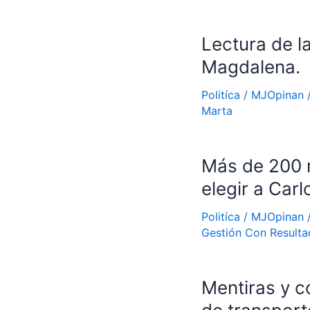
Lectura de l
Magdalena.
Politíca
/
MJOpinan
Marta
Más de 200 m
elegir a Car
Politíca
/
MJOpinan
Gestión Con Resulta
Mentiras y c