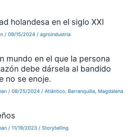
d holandesa en el siglo XXI
an
/
09/15/2024
/
agroindustria
n mundo en el que la persona
 razón debe dársela al bandido
e no se enoje.
nan
/
08/25/2024
/
Atlántico
,
Barranquilla
,
Magdalena
eños
nan
/
11/19/2023
/
Storytelling