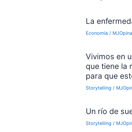
La enfermeda
Economía
/
MJOpin
Vivimos en u
que tiene la
para que est
Storytelling
/
MJOpi
Un río de su
Storytelling
/
MJOpi